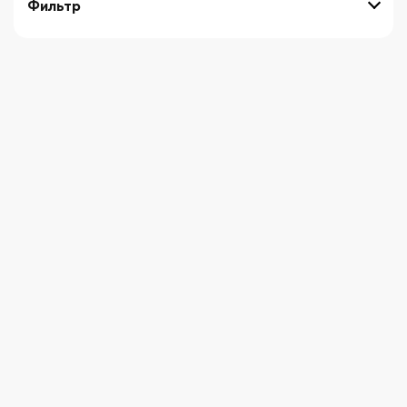
Фильтр
выберите технику
Начните вводить художника
СБРОСИТЬ ФИЛЬТРЫ