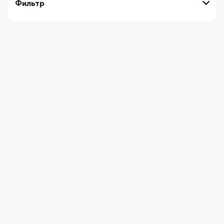
Фильтр
выберите технику
Начните вводить художника
СБРОСИТЬ ФИЛЬТРЫ