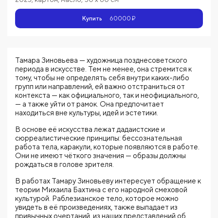
Купить
60000 ₽
Тамара Зиновьева — художница позднесоветского
периода в искусстве. Тем не менее, она стремится к
тому, чтобы не определять себя внутри каких-либо
групп или направлений, ей важно отстраниться от
контекста — как официального, так и неофициального,
— а также уйти от рамок. Она предпочитает
находиться вне культуры, идей и эстетики.
В основе её искусства лежат дадаистские и
сюрреалистические принципы: бессознательная
работа тела, каракули, которые появляются в работе.
Они не имеют чёткого значения — образы должны
рождаться в голове зрителя.
В работах Тамару Зиновьеву интересует обращение к
теории Михаила Бахтина с его народной смеховой
культурой. Раблезианское тело, которое можно
увидеть в её произведениях, также выпадает из
привычных очертаний, из наших представлений об