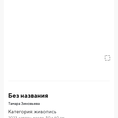
Без названия
Тамара Зиновьева
Категория
:
живопись
2023
,
картон
,
масло
,
50
x 60
см