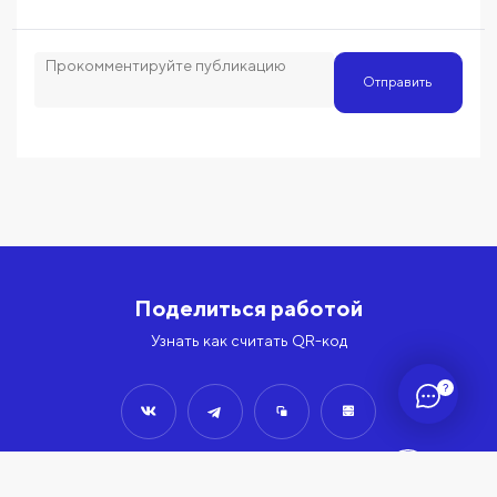
Отправить
Поделиться работой
Узнать как считать QR-код
?