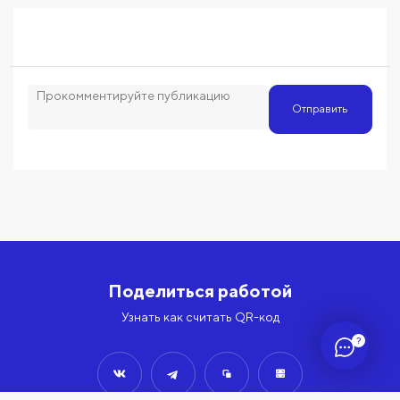
Отправить
Поделиться работой
Узнать как считать QR-код
?