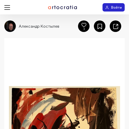
Войти
Александр Костылев
3