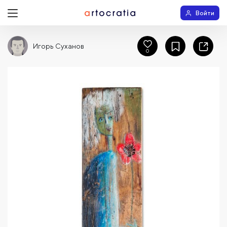
Войти
Игорь Суханов
0