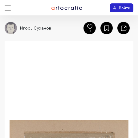
Войти
Игорь Суханов
0