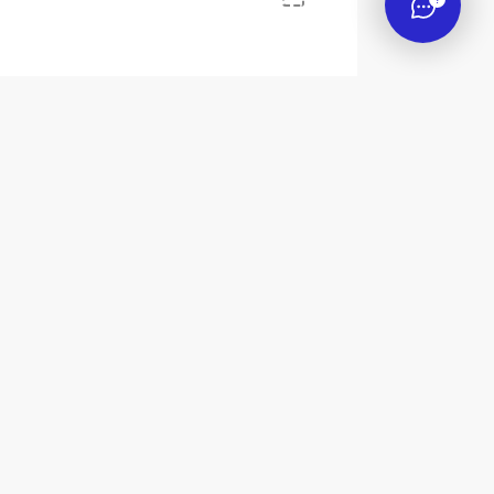
й дом")