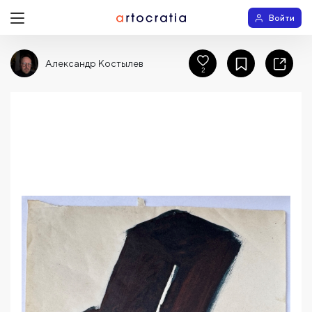
Войти
Александр Костылев
2