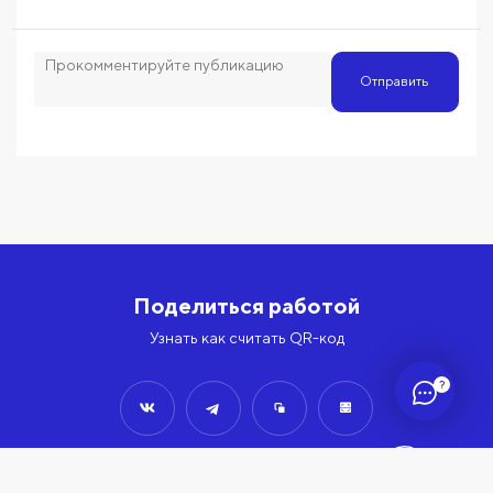
Отправить
Поделиться работой
Узнать как считать QR-код
?