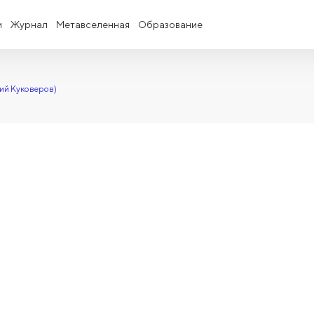
и
Журнал
Метавселенная
Образование
ний Куковеров)