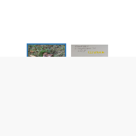
отки". Школа
ий Куковеров)