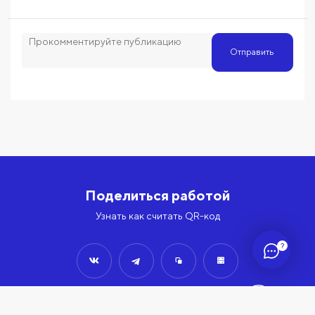
Отправить
Поделиться работой
Узнать как считать QR-код
?