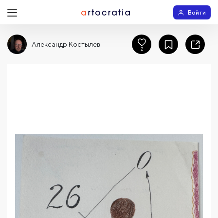
Войти
Александр Костылев
2