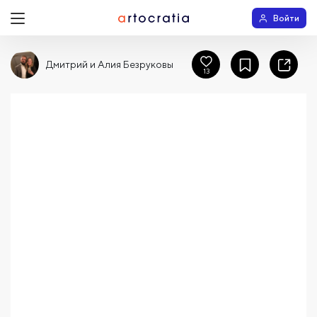
Войти
Дмитрий и Алия Безруковы
13