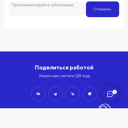
Отправить
Поделиться работой
Узнать как считать QR-код
?