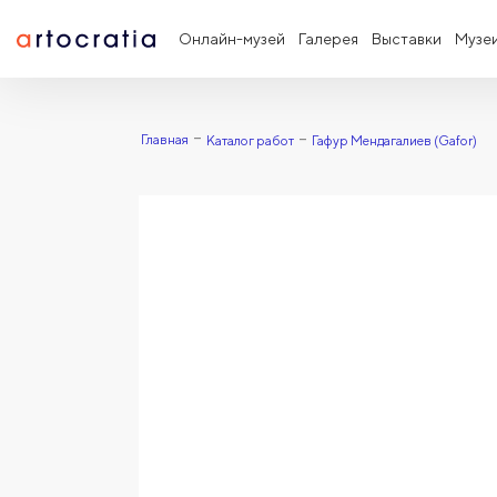
Онлайн-музей
Галерея
Выставки
Музе
Главная
Каталог работ
Гафур Мендагалиев (Gafor)