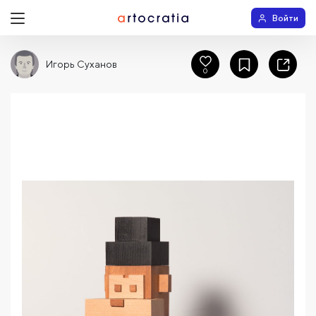
Войти
Игорь Суханов
0