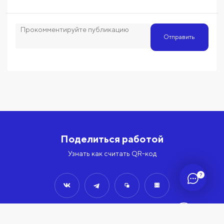
Отправить
Поделиться работой
Узнать как считать QR-код
?