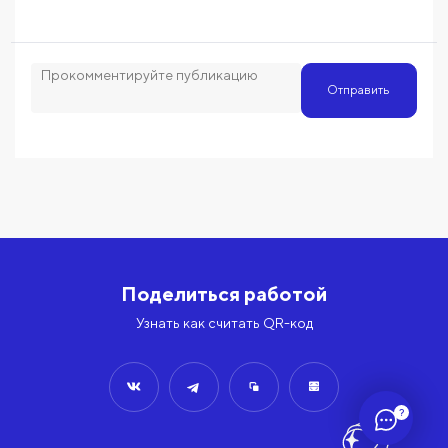
Отправить
Поделиться работой
Узнать как считать QR-код
?