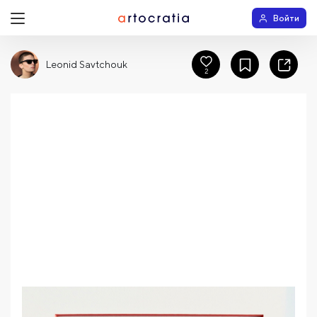
Войти
Leonid Savtchouk
2