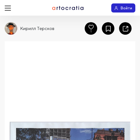
Войти
Кирилл Терсков
1