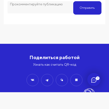
Отправить
Поделиться работой
Узнать как считать QR-код
?