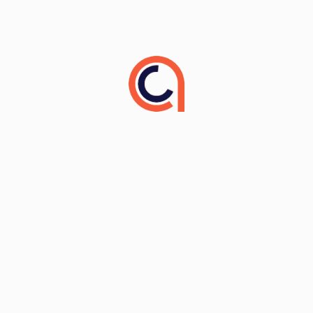
Николай Васильев
2026
,
холст, масло
,
60
x 50
см
Игорь Суханов
1