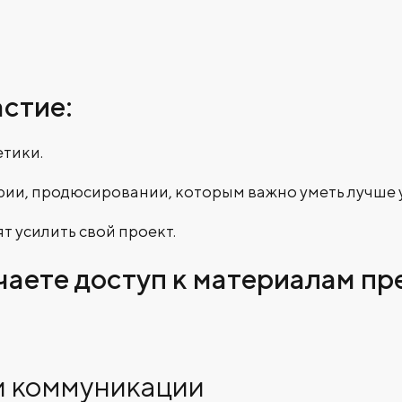
астие:
етики.
трии, продюсировании, которым важно уметь лучше 
т усилить свой проект.
чаете доступ к материалам п
 и коммуникации