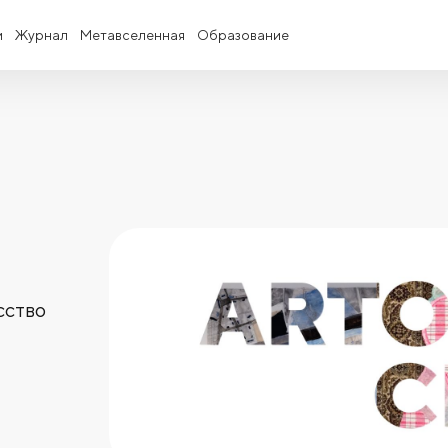
и
Журнал
Метавселенная
Образование
сство