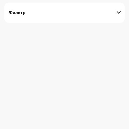
Фильтр
выберите технику
Начните вводить художника
СБРОСИТЬ ФИЛЬТРЫ