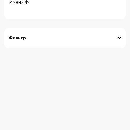
Имени
Фильтр
выберите технику
Начните вводить художника
СБРОСИТЬ ФИЛЬТРЫ