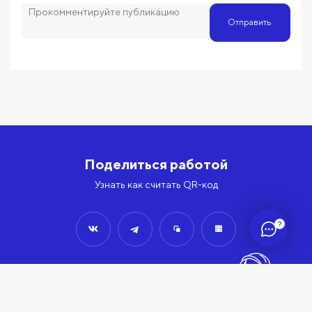
Отправить
Поделиться работой
Узнать как считать QR-код
?