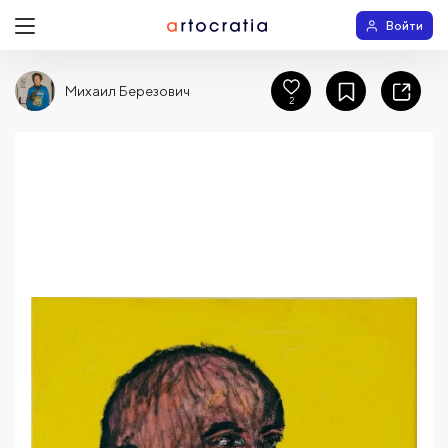
Войти
Михаил Березович
2