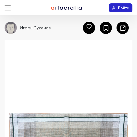
Войти
Игорь Суханов
1