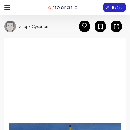
Войти
Игорь Суханов
0